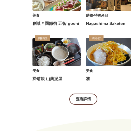
美食
購物·特殊產品
創菜＊岡部宿 五智-gochi-
Nagashima Saketen
岡部宿
岡部宿
美食
美食
掃晴娘 山藥泥屋
將
查看詳情