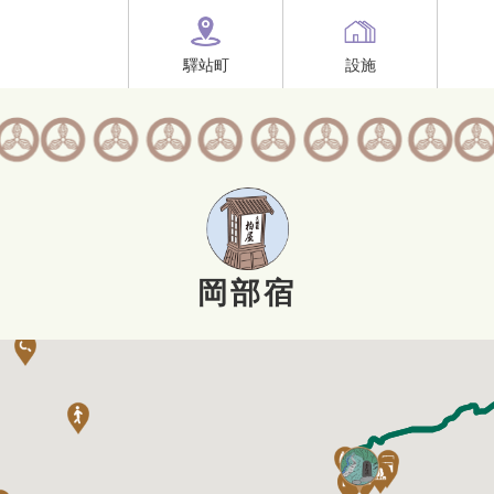
驛站町
設施
岡部宿