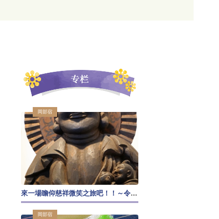
岡部宿
來一場瞻仰慈祥微笑之旅吧！！～令人心境平和的木喰佛巡禮～
岡部宿