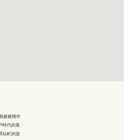
翻越被稱作
戶時代的客
驛站町的面