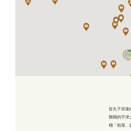
從丸子宿連
難關的宇津
棧「柏屋」