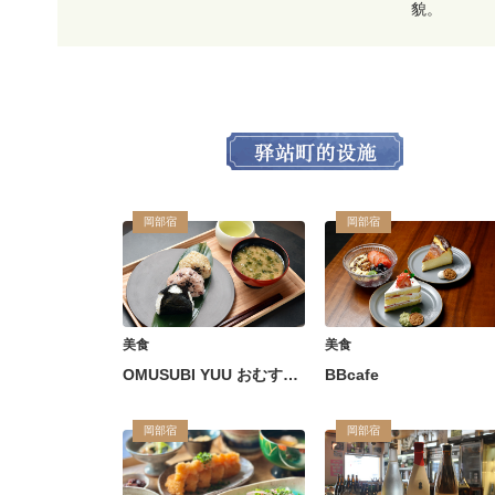
貌。
岡部宿
岡部宿
美食
美食
OMUSUBI YUU おむすび 結
BBcafe
岡部宿
岡部宿