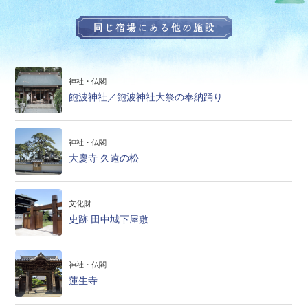
神社・仏閣
飽波神社／飽波神社大祭の奉納踊り
神社・仏閣
大慶寺 久遠の松
文化財
史跡 田中城下屋敷
神社・仏閣
蓮生寺