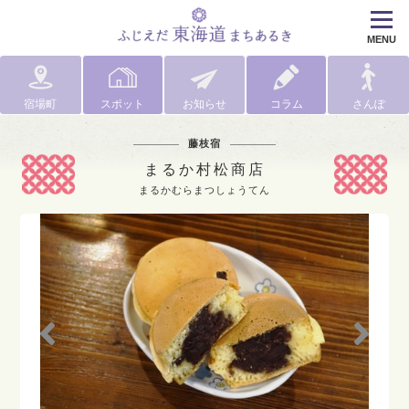
MENU
宿場町
スポット
お知らせ
コラム
さんぽ
藤枝宿
まるか村松商店
まるかむらまつしょうてん