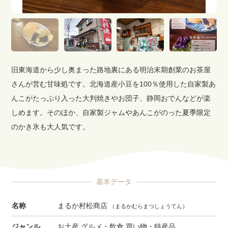
旧東海道から少し奥まった路地裏にある明治末期創業のお茶屋
さんが営む甘味処です。北海道産小豆を100％使用した自家製あ
んこがたっぷり入った大判焼きやお団子、静岡おでんなどが楽
しめます。そのほか、自家製ジャムやあんこがのった夏季限定
のかき氷も大人気です。
基本データ
名称
まるか村松商店
（まるかむらまつしょうてん）
ジャンル
お土産 グルメ・飲食 買い物・特産品