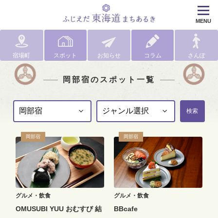
MENU
宿場町
スポット
お知らせ
コラム
さんぽ
岡部宿のスポット一覧
検索
岡部宿
岡部宿
グルメ・飲食
グルメ・飲食
OMUSUBI YUU おむすび 結
BBcafe