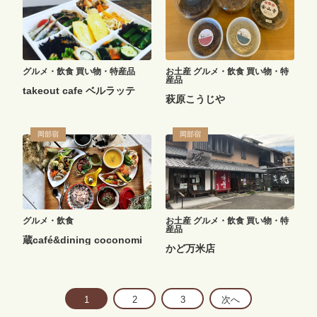
グルメ・飲食
買い物・特産品
お土産
グルメ・飲食
買い物・特
産品
takeout cafe ベルラッテ
萩原こうじや
岡部宿
岡部宿
グルメ・飲食
お土産
グルメ・飲食
買い物・特
産品
蔵café&dining coconomi
かど万米店
1
2
3
次へ