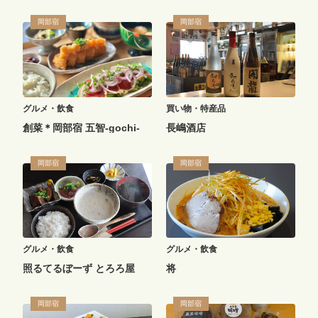
岡部宿
岡部宿
グルメ・飲食
買い物・特産品
創菜＊岡部宿 五智-gochi-
長嶋酒店
岡部宿
岡部宿
グルメ・飲食
グルメ・飲食
照るてるぼーず とろろ屋
将
岡部宿
岡部宿