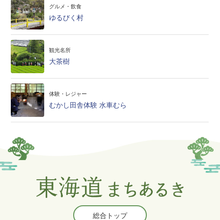
グルメ・飲食
ゆるびく村
観光名所
大茶樹
体験・レジャー
むかし田舎体験 水車むら
総合トップ