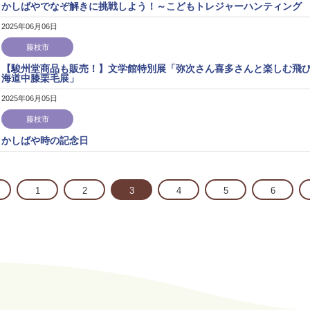
かしばやでなぞ解きに挑戦しよう！～こどもトレジャーハンティング
2025年06月06日
藤枝市
【駿州堂商品も販売！】文学館特別展「弥次さん喜多さんと楽しむ飛
海道中膝栗毛展」
2025年06月05日
藤枝市
かしばや時の記念日
1
2
3
4
5
6