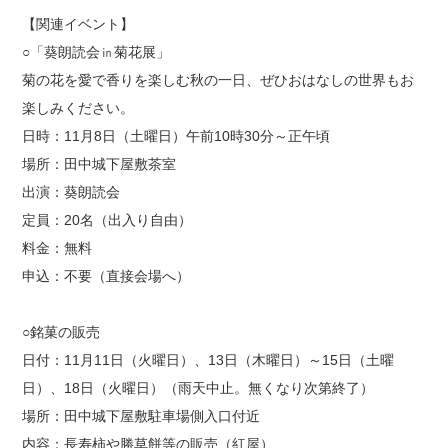
【関連イベント】
○「葵朗読会㏌菊花展」
菊の花を愛で香りを楽しむ秋の一日、ぜひおはなしの世界もお
楽しみください。
日時：11月8日（土曜日）午前10時30分～正午頃
場所：田中城下屋敷茶室
出演：葵朗読会
定員：20名（出入り自由）
料金：無料
申込：不要（直接会場へ）
○銘菓の販売
日付：11月11日（火曜日）、13日（木曜日）～15日（土曜
日）、18日（火曜日）（雨天中止。無くなり次第終了）
場所：田中城下屋敷駐車場側入口付近
内容：長寿柿や勝草餅等の販売（紅屋）