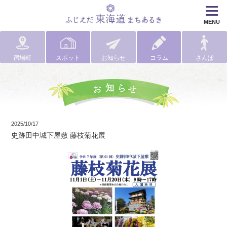
MENU
宿場町
スポット
お知らせ
コラム
さんぽ
2025/10/17
史跡田中城下屋敷 藤枝菊花展