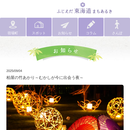
宿場町
スポット
お知らせ
コラム
さんぽ
2025/09/04
柏屋の竹あかり～むかしが今に出会う夜～