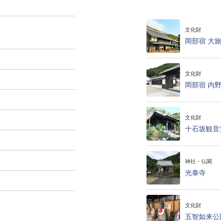
文化財
岡部宿 大
文化財
岡部宿 内
文化財
十石坂観音
神社・仏閣
光泰寺
文化財
五智如来公