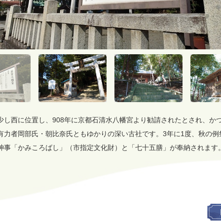
少し西に位置し、908年に京都石清水八幡宮より勧請されたとされ、か
有力者岡部氏・朝比奈氏ともゆかりの深い古社です。3年に1度、秋の例
神事「かみころばし」（市指定文化財）と「七十五膳」が奉納されます