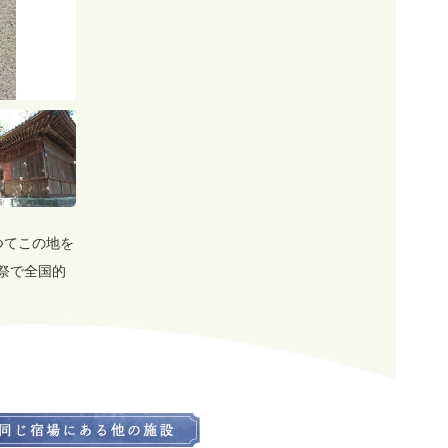
つてこの地を
祭で全国的
。