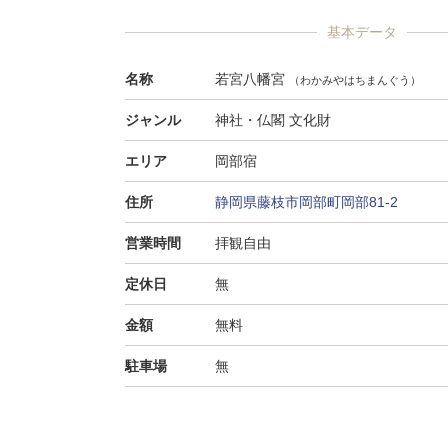
基本データ
名称
若宮八幡宮
（わかみやはちまんぐう）
ジャンル
神社・仏閣 文化財
エリア
岡部宿
住所
静岡県藤枝市岡部町岡部81-2
営業時間
拝観自由
定休日
無
金額
無料
駐車場
無