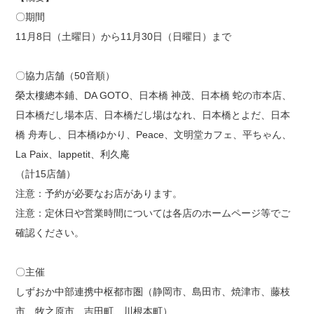
〇期間
11月8日（土曜日）から11月30日（日曜日）まで
〇協力店舗（50音順）
榮太樓總本鋪、DA GOTO、日本橋 神茂、日本橋 蛇の市本店、
日本橋だし場本店、日本橋だし場はなれ、日本橋とよだ、日本
橋 舟寿し、日本橋ゆかり、Peace、文明堂カフェ、平ちゃん、
La Paix、lappetit、利久庵
（計15店舗）
注意：予約が必要なお店があります。
注意：定休日や営業時間については各店のホームページ等でご
確認ください。
〇主催
しずおか中部連携中枢都市圏（静岡市、島田市、焼津市、藤枝
市、牧之原市、吉田町、川根本町）