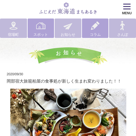
MENU
宿場町
スポット
お知らせ
コラム
さんぽ
2020/09/30
岡部宿大旅籠柏屋の食事処が新しく生まれ変わりました！！