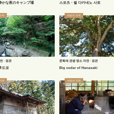
静かな夜のキャンプ場
스포츠・펄 다카네노 사토
지역
세토야 지역
연 · 경관
문화재
관광 명소
자연 · 경관
후도쿄
Big cedar of Hanasaki
지역
세토야 지역