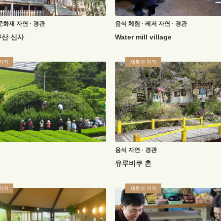
문화재
자연 · 경관
음식
체험 · 레저
자연 · 경관
산 신사
Water mill village
지역
세토야 지역
음식
자연 · 경관
유루비쿠 촌
지역
세토야 지역