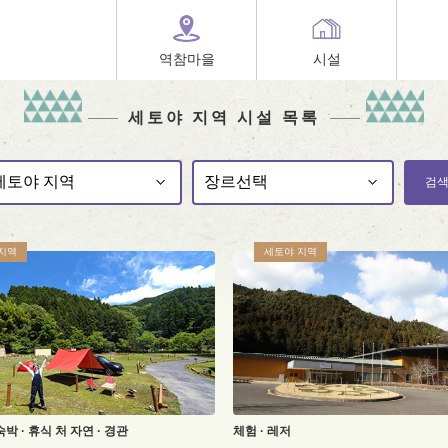
역참마을
시설
세토야 지역 시설 목록
검
지역
세토야 지역
숙박 · 휴식 처
자연 · 경관
체험 · 레저