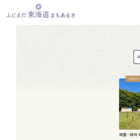
세토야 
체험 · 레저