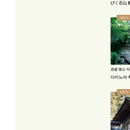
びく石山 
세토야 
관광 명소
자
다키노야 
세토야 