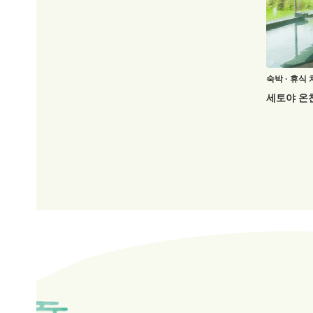
숙박 · 휴식 
세토야 온