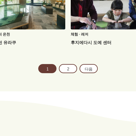
처
온천
체험 · 레저
천 유라쿠
후지에다시 도예 센터
1
2
다음