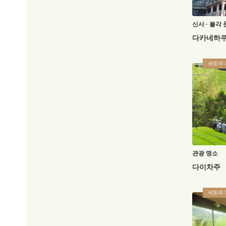
신사 · 불각
다카네하쿠
세토야 
관광 명소
다이차주
세토야 